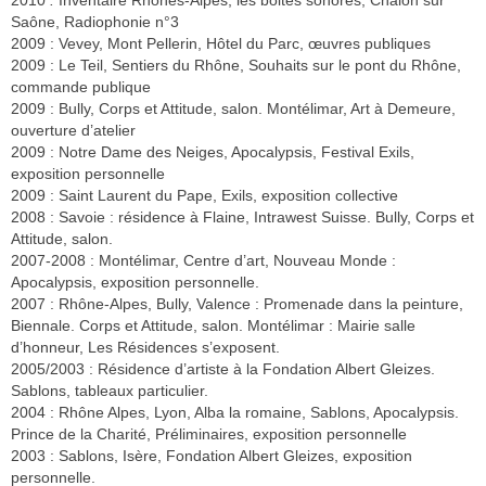
2010
:
Inventaire Rhônes-Alpes, les boites sonores, Chalon sur
Saône, Radiophonie n°3
2009 : Vevey, Mont Pellerin, Hôtel du Parc, œuvres publiques
2009 : Le Teil, Sentiers du Rhône, Souhaits sur le pont du Rhône,
commande publique
2009 : Bully, Corps et Attitude, salon. Montélimar, Art à Demeure,
ouverture d’atelier
2009 : Notre Dame des Neiges, Apocalypsis, Festival Exils,
exposition personnelle
2009 : Saint Laurent du Pape, Exils, exposition collective
2008 : Savoie : résidence à Flaine, Intrawest Suisse. Bully, Corps et
Attitude, salon.
2007-2008 : Montélimar, Centre d’art, Nouveau Monde :
Apocalypsis, exposition personnelle.
2007 : Rhône-Alpes, Bully, Valence : Promenade dans la peinture,
Biennale. Corps et Attitude, salon. Montélimar : Mairie salle
d’honneur, Les Résidences s’exposent.
2005/2003 : Résidence d’artiste à la Fondation Albert Gleizes.
Sablons, tableaux particulier.
2004 : Rhône Alpes, Lyon, Alba la romaine, Sablons, Apocalypsis.
Prince de la Charité, Préliminaires, exposition personnelle
2003 : Sablons, Isère, Fondation Albert Gleizes, exposition
personnelle.