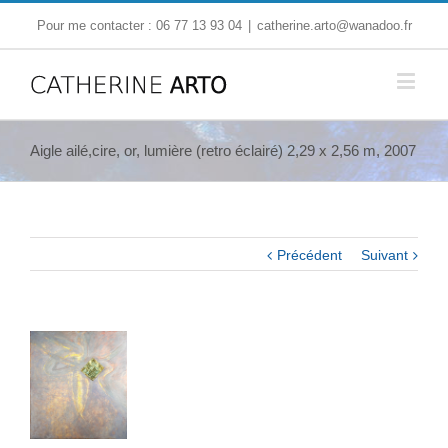
Pour me contacter : 06 77 13 93 04
|
catherine.arto@wanadoo.fr
Aigle ailé,cire, or, lumière (retro éclairé) 2,29 x 2,56 m, 2007
Précédent
Suivant