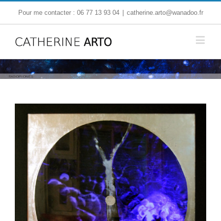
Pour me contacter : 06 77 13 93 04
|
catherine.arto@wanadoo.fr