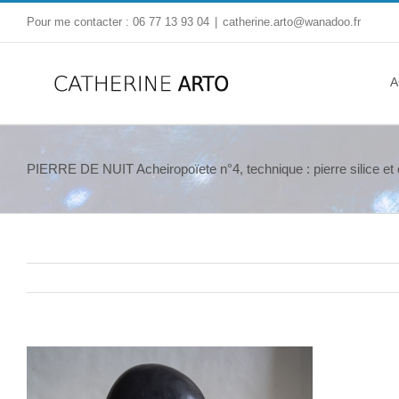
Pour me contacter : 06 77 13 93 04
|
catherine.arto@wanadoo.fr
A
PIERRE DE NUIT Acheiropoïete n°4, technique : pierre silice et 